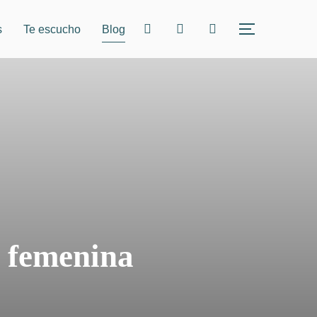
instagram
linkedin
tiktok
s
Te escucho
Blog
ALTERNAR
d femenina