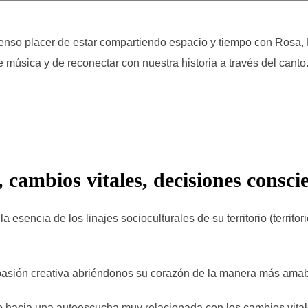
enso placer de estar compartiendo espacio y tiempo con Rosa, 
e música y de reconectar con nuestra historia a través del cant
cambios vitales, decisiones consci
esencia de los linajes socioculturales de su territorio (territor
 pasión creativa abriéndonos su corazón de la manera más amabl
no hacia una autoescucha muy relacionada con los cambios vital