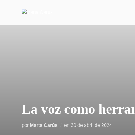
Saltar
al
contenido
La voz como herram
Publicado
por
Marta Carús
en
30 de abril de 2024
el